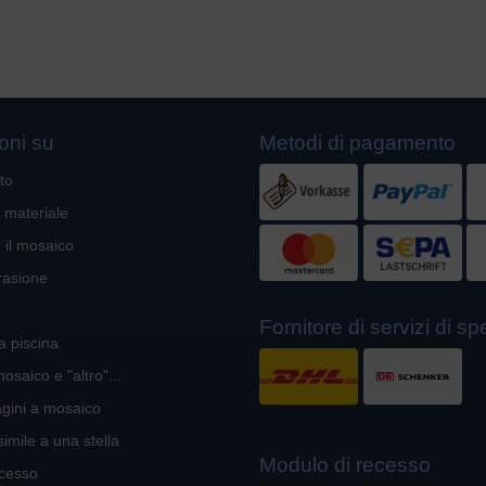
oni su
Metodi di pagamento
to
l materiale
r il mosaico
rasione
Fornitore di servizi di s
a piscina
mosaico e "altro"...
gini a mosaico
imile a una stella
Modulo di recesso
ecesso