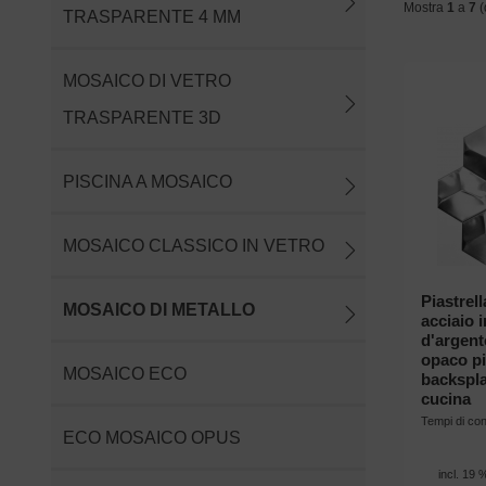
Mostra
1
a
7
(
TRASPARENTE 4 MM
MOSAICO DI VETRO
TRASPARENTE 3D
PISCINA A MOSAICO
MOSAICO CLASSICO IN VETRO
Piastrel
MOSAICO DI METALLO
acciaio 
d'argent
opaco pi
MOSAICO ECO
backspla
cucina
Tempi di c
ECO MOSAICO OPUS
incl. 19 