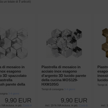
da un totale di
7
articoli)
la di mosaico in
Piastrella di mosaico in
Piastr
inox esagono
acciaio inox esagono
esagon
o 3D spazzolato
d'argento 3D lucido parete
inossi
astrella
della cucina MOS129-
lucid
sh parete della
HXM10SG
Tempi d
Tempi di consegna
3-4 giorni
onsegna
3-4 giorni
9,90 EUR
9,90 EUR
% IVA inclusa. in più.
Costi di
incl. 19 % IVA inclusa. in più.
Costi di
incl. 