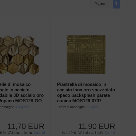
1
Pagine:
elle di mosaico
Piastrella di mosaico in
ale in acciaio
acciaio inox oro spazzolato
dabile 3D acciaio oro
opaco backsplash parete
o/opaco MOS128-GO
cucina MOS129-0707
i consegna
3-4 giorni
Tempi di consegna
3-4 giorni
11,70 EUR
11,90 EUR
19 % IVA inclusa. in più.
Costi di
incl. 19 % IVA inclusa. in più.
Costi di