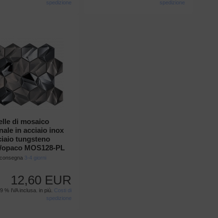
spedizione
spedizione
elle di mosaico
ale in acciaio inox
ciaio tungsteno
o/opaco MOS128-PL
i consegna
3-4 giorni
12,60 EUR
19 % IVA inclusa. in più.
Costi di
spedizione