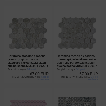
Ceramica mosaico esagono
Ceramica mosaico esagono
granito grigio mosaico
marmo grigio lucido mosaico
piastrelle parete backsplash
piastrelle parete backsplash
cucina bagno MOS11H-0023_f
cucina bagno MOS11H-0201_f
Tempi di consegna
3-4 giorni
Tempi di consegna
3-4 giorni
67,00 EUR
67,00 EUR
incl. 19 % IVA inclusa. in più.
Costi di
incl. 19 % IVA inclusa. in più.
Costi di
spedizione
spedizione