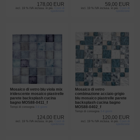
178,00 EUR
59,00 EUR
incl. 19 % IVA inclusa. in più.
Costi di
incl. 19 % IVA inclusa. in più.
Costi di
spedizione
spedizione
Mosaico di vetro blu viola mix
Mosaico di vetro
iridescente mosaico piastrelle
combinazione acciaio grigio
parete backsplash cucina
blu mosaico piastrelle parete
bagno MOS88-0411_f
backsplash cucina bagno
MOS88-0402_f
Tempi di consegna
3-4 giorni
Tempi di consegna
3-4 giorni
124,00 EUR
120,00 EUR
incl. 19 % IVA inclusa. in più.
Costi di
incl. 19 % IVA inclusa. in più.
Costi di
spedizione
spedizione