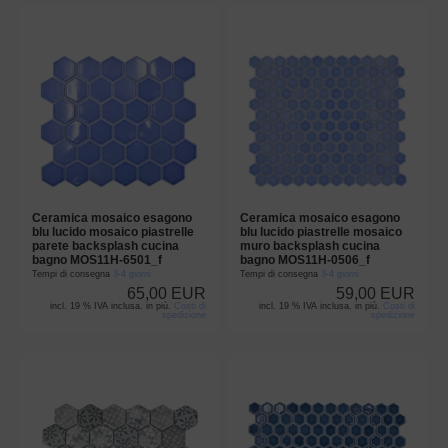
Ceramica mosaico esagono
Ceramica mosaico esagono
blu lucido mosaico piastrelle
blu lucido piastrelle mosaico
parete backsplash cucina
muro backsplash cucina
bagno MOS11H-6501_f
bagno MOS11H-0506_f
Tempi di consegna
3-4 giorni
Tempi di consegna
3-4 giorni
65,00 EUR
59,00 EUR
incl. 19 % IVA inclusa. in più.
Costi di
incl. 19 % IVA inclusa. in più.
Costi di
spedizione
spedizione