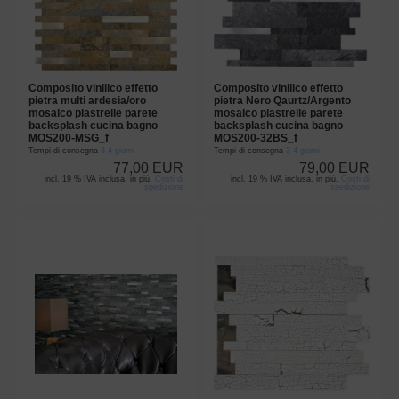
Composito vinilico effetto
Composito vinilico effetto
pietra multi ardesia/oro
pietra Nero Qaurtz/Argento
mosaico piastrelle parete
mosaico piastrelle parete
backsplash cucina bagno
backsplash cucina bagno
MOS200-MSG_f
MOS200-32BS_f
Tempi di consegna
3-4 giorni
Tempi di consegna
3-4 giorni
77,00 EUR
79,00 EUR
incl. 19 % IVA inclusa. in più.
Costi di
incl. 19 % IVA inclusa. in più.
Costi di
spedizione
spedizione