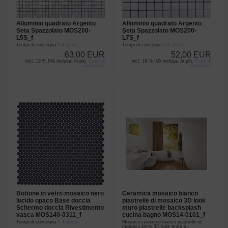
Alluminio quadrato Argento
Alluminio quadrato Argento
Seta Spazzolato MOS200-
Seta Spazzolato MOS200-
L5S_f
L7S_f
Tempi di consegna
3-4 giorni
Tempi di consegna
3-4 giorni
63,00 EUR
52,00 EUR
incl. 19 % IVA inclusa. in più.
Costi di
incl. 19 % IVA inclusa. in più.
Costi di
spedizione
spedizione
Bottone in vetro mosaico nero
Ceramica mosaico bianco
lucido opaco Base doccia
piastrelle di mosaico 3D look
Schermo doccia Rivestimento
muro piastrelle backsplash
vasca MOS140-0311_f
cucina bagno MOS14-0101_f
Tempi di consegna
3-4 giorni
Mosaico ceramico bianco piastrelle di
mosaico liscio 3D look muro p...