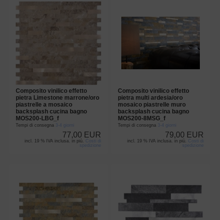
Composito vinilico effetto
Composito vinilico effetto
pietra Limestone marrone/oro
pietra multi ardesia/oro
piastrelle a mosaico
mosaico piastrelle muro
backsplash cucina bagno
backsplash cucina bagno
MOS200-LBG_f
MOS200-8MSG_f
Tempi di consegna
3-4 giorni
Tempi di consegna
3-4 giorni
77,00 EUR
79,00 EUR
incl. 19 % IVA inclusa. in più.
Costi di
incl. 19 % IVA inclusa. in più.
Costi di
spedizione
spedizione