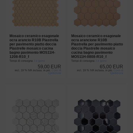
Mosaico ceramico esagonale
Mosaico ceramico esagonale
ocra arancio R10B Piastrella
ocra arancione R10B
per pavimento piatto doccia
Piastrella per pavimento piatto
Piastrelle mosaico cucina
doccia Piastrelle mosaico
bagno pavimento MOS11H-
cucina bagno pavimento
1208-R10_f
MOS11H-0808-R10_f
Tempi di consegna
3-4 giorni
Tempi di consegna
3-4 giorni
59,00 EUR
65,00 EUR
incl. 19 % IVA inclusa. in più.
Costi di
incl. 19 % IVA inclusa. in più.
Costi di
spedizione
spedizione