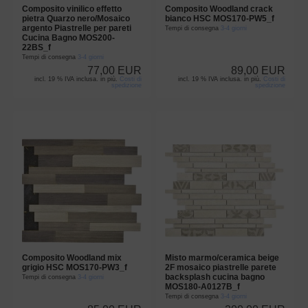
Composito vinilico effetto
Composito Woodland crack
pietra Quarzo nero/Mosaico
bianco HSC MOS170-PW5_f
argento Piastrelle per pareti
Tempi di consegna
3-4 giorni
Cucina Bagno MOS200-
22BS_f
Tempi di consegna
3-4 giorni
77,00 EUR
89,00 EUR
incl. 19 % IVA inclusa. in più.
Costi di
incl. 19 % IVA inclusa. in più.
Costi di
spedizione
spedizione
Composito Woodland mix
Misto marmo/ceramica beige
grigio HSC MOS170-PW3_f
2F mosaico piastrelle parete
backsplash cucina bagno
Tempi di consegna
3-4 giorni
MOS180-A0127B_f
Tempi di consegna
3-4 giorni