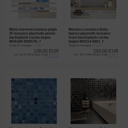
Misto marmo/ceramica grigio
Mosaico ceramico Baku
3F mosaico piastrelle parete
bianco piastrelle mosaico
backsplash cucina bagno
muro backsplash cucina
MOS180-D09STG_f
bagno MOS14-0001_f
Tempi di consegna
3-4 giorni
Tempi di consegna
3-4 giorni
138,00 EUR
192,00 EUR
incl. 19 % IVA inclusa. in più.
Costi di
incl. 19 % IVA inclusa. in più.
Costi di
spedizione
spedizione