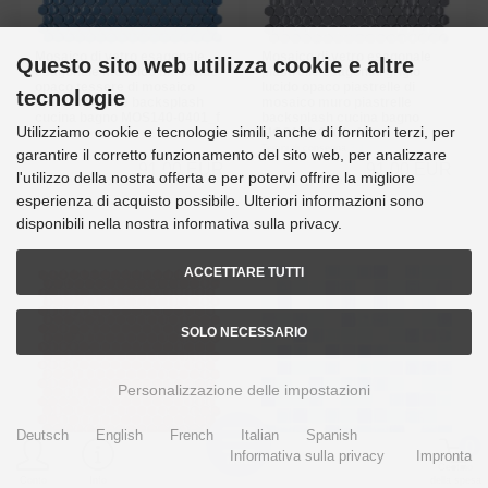
Mosaico di vetro esagonale
Mosaico di vetro esagonale
Questo sito web utilizza cookie e altre
esagonale mosaico blu lucido
piastrelle esagonali grigio
opaco tessere di mosaico
lucido opaco piastrelle di
tecnologie
muro piastrelle backsplash
mosaico muro piastrelle
cucina bagno MOS140-0401_f
backsplash cucina bagno
Utilizziamo cookie e tecnologie simili, anche di fornitori terzi, per
MOS140-0201_f
Tempi di consegna
3-4 giorni
Tempi di consegna
3-4 giorni
garantire il corretto funzionamento del sito web, per analizzare
91,00 EUR
91,00 EUR
l'utilizzo della nostra offerta e per potervi offrire la migliore
incl. 19 % IVA inclusa. in più.
Costi di
incl. 19 % IVA inclusa. in più.
Costi di
spedizione
spedizione
esperienza di acquisto possibile. Ulteriori informazioni sono
disponibili nella nostra informativa sulla privacy.
ACCETTARE TUTTI
SOLO NECESSARIO
Personalizzazione delle impostazioni
Deutsch
English
French
Italian
Spanish
0
Informativa sulla privacy
Impronta
Menu
Mosaico di vetro esagono
Mosaico di vetro fluorescente
Cestino
rosso esagonale mosaico
blu bianco piastrelle mosaico
Conto
Info
della spesa