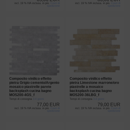
incl. 19 % IVA inclusa. in più.
Costi di
incl. 19 % IVA inclusa. in più.
Costi di
spedizione
spedizione
Composito vinilico effetto
Composito vinilico effetto
pietra Grigio cemento/Argento
pietra Limestone marrone/oro
mosaico piastrelle parete
piastrelle a mosaico
backsplash cucina bagno
backsplash cucina bagno
MOS200-4GS_f
MOS200-36LBG_f
Tempi di consegna
3-4 giorni
Tempi di consegna
3-4 giorni
77,00 EUR
79,00 EUR
incl. 19 % IVA inclusa. in più.
Costi di
incl. 19 % IVA inclusa. in più.
Costi di
spedizione
spedizione