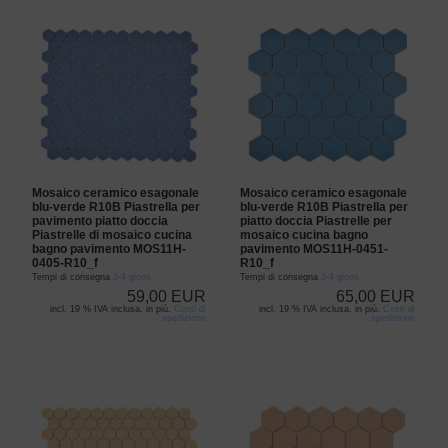
Mosaico ceramico esagonale
Mosaico ceramico esagonale
blu-verde R10B Piastrella per
blu-verde R10B Piastrella per
pavimento piatto doccia
piatto doccia Piastrelle per
Piastrelle di mosaico cucina
mosaico cucina bagno
bagno pavimento MOS11H-
pavimento MOS11H-0451-
0405-R10_f
R10_f
Tempi di consegna
3-4 giorni
Tempi di consegna
3-4 giorni
59,00 EUR
65,00 EUR
incl. 19 % IVA inclusa. in più.
Costi di
incl. 19 % IVA inclusa. in più.
Costi di
spedizione
spedizione