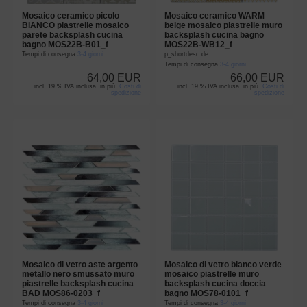
Mosaico ceramico picolo
Mosaico ceramico WARM
BIANCO piastrelle mosaico
beige mosaico piastrelle muro
parete backsplash cucina
backsplash cucina bagno
bagno MOS22B-B01_f
MOS22B-WB12_f
Tempi di consegna
3-4 giorni
p_shortdesc.de
Tempi di consegna
3-4 giorni
64,00 EUR
66,00 EUR
incl. 19 % IVA inclusa. in più.
Costi di
incl. 19 % IVA inclusa. in più.
Costi di
spedizione
spedizione
Mosaico di vetro aste argento
Mosaico di vetro bianco verde
metallo nero smussato muro
mosaico piastrelle muro
piastrelle backsplash cucina
backsplash cucina doccia
BAD MOS86-0203_f
bagno MOS78-0101_f
Tempi di consegna
3-4 giorni
Tempi di consegna
3-4 giorni