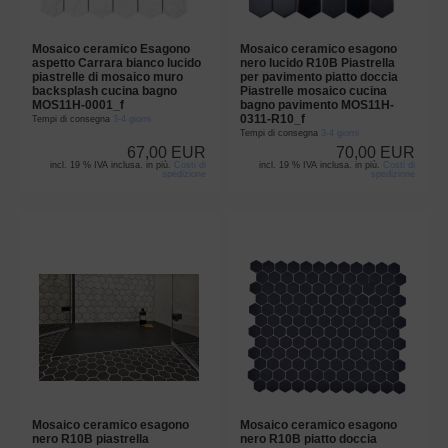
Mosaico ceramico Esagono
Mosaico ceramico esagono
aspetto Carrara bianco lucido
nero lucido R10B Piastrella
piastrelle di mosaico muro
per pavimento piatto doccia
backsplash cucina bagno
Piastrelle mosaico cucina
MOS11H-0001_f
bagno pavimento MOS11H-
0311-R10_f
Tempi di consegna
3-4 giorni
Tempi di consegna
3-4 giorni
67,00 EUR
70,00 EUR
incl. 19 % IVA inclusa. in più.
Costi di
incl. 19 % IVA inclusa. in più.
Costi di
spedizione
spedizione
Mosaico ceramico esagono
Mosaico ceramico esagono
nero R10B piastrella
nero R10B piatto doccia