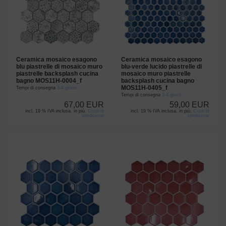
Ceramica mosaico esagono
Ceramica mosaico esagono
blu piastrelle di mosaico muro
blu-verde lucido piastrelle di
piastrelle backsplash cucina
mosaico muro piastrelle
bagno MOS11H-0004_f
backsplash cucina bagno
MOS11H-0405_f
Tempi di consegna
3-4 giorni
Tempi di consegna
3-4 giorni
67,00 EUR
59,00 EUR
incl. 19 % IVA inclusa. in più.
Costi di
incl. 19 % IVA inclusa. in più.
Costi di
spedizione
spedizione