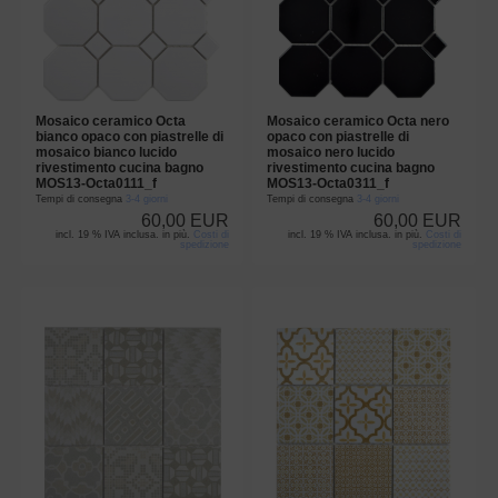
Mosaico ceramico Octa
Mosaico ceramico Octa nero
bianco opaco con piastrelle di
opaco con piastrelle di
mosaico bianco lucido
mosaico nero lucido
rivestimento cucina bagno
rivestimento cucina bagno
MOS13-Octa0111_f
MOS13-Octa0311_f
Tempi di consegna
3-4 giorni
Tempi di consegna
3-4 giorni
60,00 EUR
60,00 EUR
incl. 19 % IVA inclusa. in più.
Costi di
incl. 19 % IVA inclusa. in più.
Costi di
spedizione
spedizione