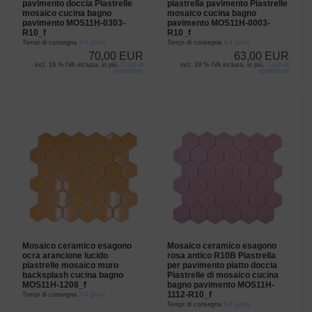
pavimento doccia Piastrelle
piastrella pavimento Piastrelle
mosaico cucina bagno
mosaico cucina bagno
pavimento MOS11H-0303-
pavimento MOS11H-0003-
R10_f
R10_f
Tempi di consegna
3-4 giorni
Tempi di consegna
3-4 giorni
70,00 EUR
63,00 EUR
incl. 19 % IVA inclusa. in più.
Costi di
incl. 19 % IVA inclusa. in più.
Costi di
spedizione
spedizione
Mosaico ceramico esagono
Mosaico ceramico esagono
ocra arancione lucido
rosa antico R10B Piastrella
piastrelle mosaico muro
per pavimento piatto doccia
backsplash cucina bagno
Piastrelle di mosaico cucina
MOS11H-1208_f
bagno pavimento MOS11H-
1112-R10_f
Tempi di consegna
3-4 giorni
Tempi di consegna
3-4 giorni