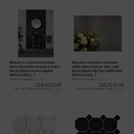
Mosaico ceramico Kanaan
Mosaico ceramico Kanaan
nero piastrelle mosaico muro
white plain mosaic tiles wall
backsplash cucina bagno
backsplash kitchen bathroom
MOS14-0003_f
MOS14-0111_f
Tempi di consegna
3-4 giorni
Tempi di consegna
3-4 giorni
118,00 EUR
108,00 EUR
incl. 19 % IVA inclusa. in più.
Costi di
incl. 19 % IVA inclusa. in più.
Costi di
spedizione
spedizione