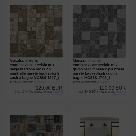
Mosaico di vetro
Mosaico di vetro
combinazione acciaio mix
combinazione acciaio mix
beige marrone mosaico
grigio nero mosaico piastrelle
piastrelle parete backsplash
parete backsplash cucina
cucina bagno MOS88-1207_f
bagno MOS88-1702_f
Tempi di consegna
3-4 giorni
Tempi di consegna
3-4 giorni
120,00 EUR
120,00 EUR
incl. 19 % IVA inclusa. in più.
Costi di
incl. 19 % IVA inclusa. in più.
Costi di
spedizione
spedizione