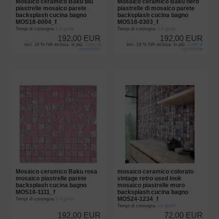
Mosaico ceramico Baku blu
Mosaico ceramico Baku nero
piastrelle mosaico parete
piastrelle di mosaico parete
backsplash cucina bagno
backsplash cucina bagno
MOS18-0004_f
MOS18-0303_f
Tempi di consegna
3-4 giorni
Tempi di consegna
3-4 giorni
192,00 EUR
192,00 EUR
incl. 19 % IVA inclusa. in più.
Costi di
incl. 19 % IVA inclusa. in più.
Costi di
spedizione
spedizione
Mosaico ceramico Baku rosa
mosaico ceramico colorato
mosaico piastrelle parete
vintage retro used look
backsplash cucina bagno
mosaico piastrelle muro
MOS18-1111_f
backsplash cucina bagno
MOS24-1234_f
Tempi di consegna
3-4 giorni
Tempi di consegna
3-4 giorni
192,00 EUR
72,00 EUR