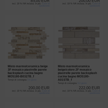
85,00 EUR
200,00 EUR
incl. 19 % IVA inclusa. in più.
Costi di
incl. 19 % IVA inclusa. in più.
Costi di
spedizione
spedizione
Misto marmo/ceramica beige
Misto marmo/ceramica
3F mosaico piastrelle parete
beige/colore 2F mosaico
backsplash cucina bagno
piastrelle parete backsplash
MOS180-B0327B_f
cucina bagno MOS180-
A01STB_f
Tempi di consegna
3-4 giorni
Tempi di consegna
3-4 giorni
200,00 EUR
222,00 EUR
incl. 19 % IVA inclusa. in più.
Costi di
incl. 19 % IVA inclusa. in più.
Costi di
spedizione
spedizione