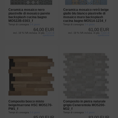
Ceramica mosaico nero
Ceramica mosaico retrò beige
piastrelle di mosaico parete
giallo blu bianco piastrelle di
backsplash cucina bagno
mosaico muro backsplash
MOS22B-0303_f
cucina bagno MOS14-1234_f
Tempi di consegna
3-4 giorni
Tempi di consegna
3-4 giorni
64,00 EUR
61,00 EUR
incl. 19 % IVA inclusa. in più.
Costi di
incl. 19 % IVA inclusa. in più.
Costi di
spedizione
spedizione
Composito bosco misto
Composito in pietra naturale
beige/marrone HSC MOS170-
grigio Cenerentola MOS200-
PW1_f
M32_f
Tempi di consegna
3-4 giorni
Tempi di consegna
3-4 giorni
85,00 EUR
83,00 EUR