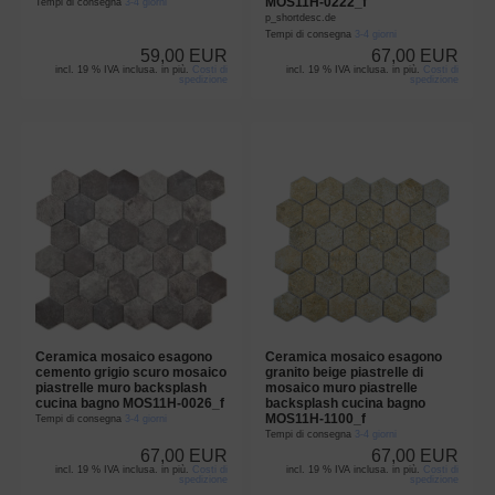
MOS11H-0222_f
Tempi di consegna
3-4 giorni
p_shortdesc.de
Tempi di consegna
3-4 giorni
59,00 EUR
67,00 EUR
incl. 19 % IVA inclusa. in più.
Costi di
incl. 19 % IVA inclusa. in più.
Costi di
spedizione
spedizione
Ceramica mosaico esagono
Ceramica mosaico esagono
cemento grigio scuro mosaico
granito beige piastrelle di
piastrelle muro backsplash
mosaico muro piastrelle
cucina bagno MOS11H-0026_f
backsplash cucina bagno
MOS11H-1100_f
Tempi di consegna
3-4 giorni
Tempi di consegna
3-4 giorni
67,00 EUR
67,00 EUR
incl. 19 % IVA inclusa. in più.
Costi di
incl. 19 % IVA inclusa. in più.
Costi di
spedizione
spedizione