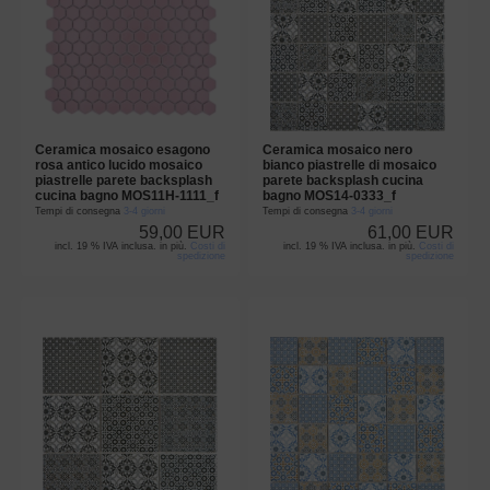
Ceramica mosaico esagono
Ceramica mosaico nero
rosa antico lucido mosaico
bianco piastrelle di mosaico
piastrelle parete backsplash
parete backsplash cucina
cucina bagno MOS11H-1111_f
bagno MOS14-0333_f
Tempi di consegna
3-4 giorni
Tempi di consegna
3-4 giorni
59,00 EUR
61,00 EUR
incl. 19 % IVA inclusa. in più.
Costi di
incl. 19 % IVA inclusa. in più.
Costi di
spedizione
spedizione