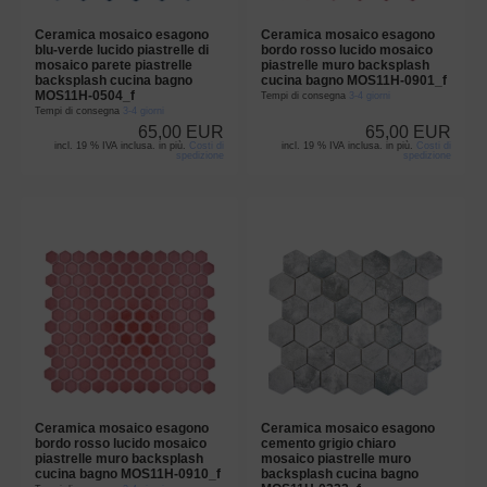
Ceramica mosaico esagono
Ceramica mosaico esagono
blu-verde lucido piastrelle di
bordo rosso lucido mosaico
mosaico parete piastrelle
piastrelle muro backsplash
backsplash cucina bagno
cucina bagno MOS11H-0901_f
MOS11H-0504_f
Tempi di consegna
3-4 giorni
Tempi di consegna
3-4 giorni
65,00 EUR
65,00 EUR
incl. 19 % IVA inclusa. in più.
Costi di
incl. 19 % IVA inclusa. in più.
Costi di
spedizione
spedizione
Ceramica mosaico esagono
Ceramica mosaico esagono
bordo rosso lucido mosaico
cemento grigio chiaro
piastrelle muro backsplash
mosaico piastrelle muro
cucina bagno MOS11H-0910_f
backsplash cucina bagno