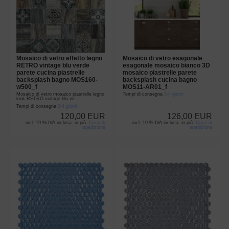
Mosaico di vetro effetto legno
Mosaico di vetro esagonale
RETRO vintage blu verde
esagonale mosaico bianco 3D
parete cucina piastrelle
mosaico piastrelle parete
backsplash bagno MOS160-
backsplash cucina bagno
w500_f
MOS11-AR01_f
Mosaico di vetro mosaico piastrelle legno
Tempi di consegna
3-4 giorni
look RETRO vintage blu ve...
Tempi di consegna
3-4 giorni
120,00 EUR
126,00 EUR
incl. 19 % IVA inclusa. in più.
Costi di
incl. 19 % IVA inclusa. in più.
Costi di
spedizione
spedizione