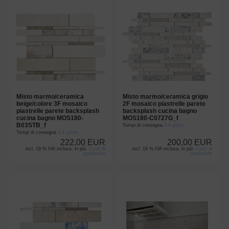
Misto marmo/ceramica
Misto marmo/ceramica grigio
beige/colore 3F mosaico
2F mosaico piastrelle parete
piastrelle parete backsplash
backsplash cucina bagno
cucina bagno MOS180-
MOS180-C0727G_f
B03STB_f
Tempi di consegna
3-4 giorni
Tempi di consegna
3-4 giorni
222,00 EUR
200,00 EUR
incl. 19 % IVA inclusa. in più.
Costi di
incl. 19 % IVA inclusa. in più.
Costi di
spedizione
spedizione