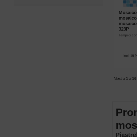
Mosaico 
mosaico 
mosaico
323P
Tempi di c
incl. 19 
Mostra
1
a
16
Prom
mosa
Piastre