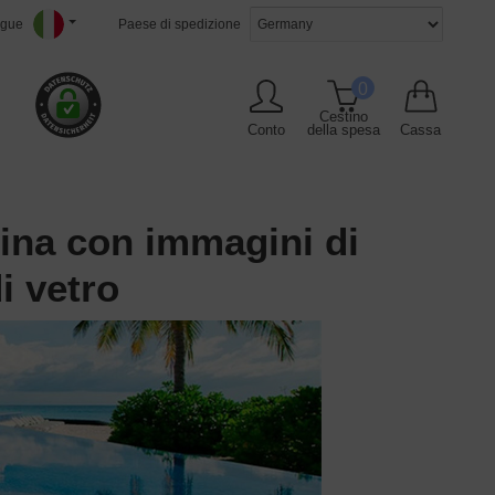
ngue
Paese di spedizione
0
Cestino
Conto
della spesa
Cassa
ina con immagini di
i vetro