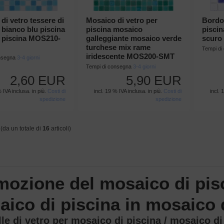
di vetro tessere di
Mosaico di vetro per
Bordo
bianco blu piscina
piscina mosaico
piscin
 piscina MOS210-
galleggiante mosaico verde
scur
turchese mix rame
Tempi d
iridescente MOS200-SMT
onsegna
3-4 giorni
Tempi di consegna
3-4 giorni
2,60 EUR
5,90 EUR
% IVA inclusa. in più.
Costi di
incl. 19 % IVA inclusa. in più.
Costi di
incl. 
spedizione
spedizione
(da un totale di
16
articoli)
ozione del mosaico di pis
ico di piscina in mosaico 
lle di vetro per mosaico di piscina / mosaico di