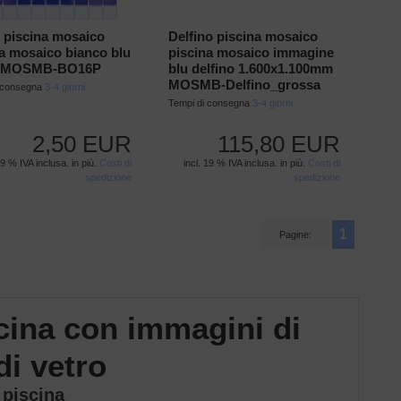
 piscina mosaico
Delfino piscina mosaico
a mosaico bianco blu
piscina mosaico immagine
o MOSMB-BO16P
blu delfino 1.600x1.100mm
MOSMB-Delfino_grossa
i consegna
3-4 giorni
Tempi di consegna
3-4 giorni
2,50 EUR
115,80 EUR
19 % IVA inclusa. in più.
Costi di
incl. 19 % IVA inclusa. in più.
Costi di
spedizione
spedizione
1
Pagine:
cina con immagini di
di vetro
 piscina