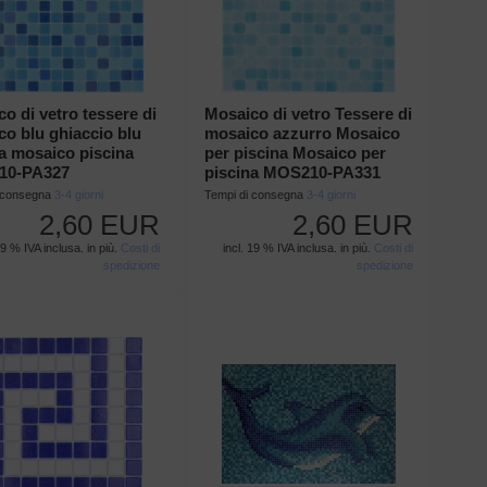
o di vetro tessere di
Mosaico di vetro Tessere di
o blu ghiaccio blu
mosaico azzurro Mosaico
a mosaico piscina
per piscina Mosaico per
10-PA327
piscina MOS210-PA331
i consegna
3-4 giorni
Tempi di consegna
3-4 giorni
2,60 EUR
2,60 EUR
19 % IVA inclusa. in più.
Costi di
incl. 19 % IVA inclusa. in più.
Costi di
spedizione
spedizione