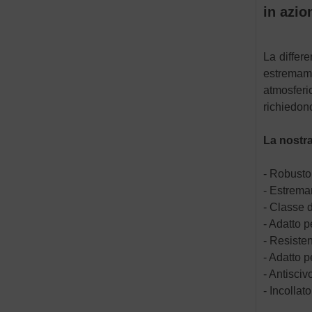
in azio
La differ
estremame
atmosferi
richiedon
La nostra
- Robusto
- Estremam
- Classe 
- Adatto p
- Resisten
- Adatto p
- Antisciv
- Incollat