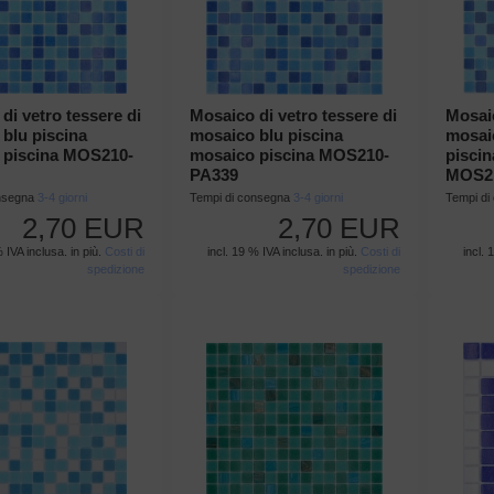
di vetro tessere di
Mosaico di vetro tessere di
Mosaic
blu piscina
mosaico blu piscina
mosaic
 piscina MOS210-
mosaico piscina MOS210-
piscin
PA339
MOS2
onsegna
3-4 giorni
Tempi di consegna
3-4 giorni
Tempi d
2,70 EUR
2,70 EUR
% IVA inclusa. in più.
Costi di
incl. 19 % IVA inclusa. in più.
Costi di
incl. 
spedizione
spedizione