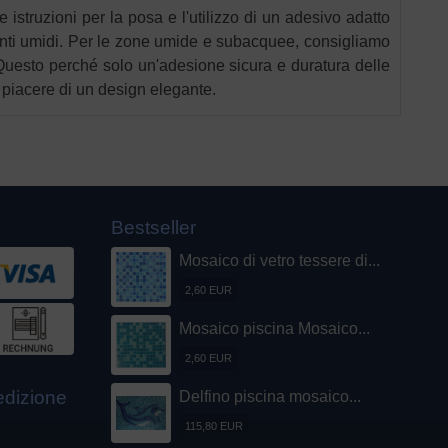
 istruzioni per la posa e l'utilizzo di un adesivo adatto
ienti umidi. Per le zone umide e subacquee, consigliamo
. Questo perché solo un'adesione sicura e duratura delle
l piacere di un design elegante.
Bestseller
Mosaico di vetro tessere di...
2,60 EUR
Mosaico piscina Mosaico...
2,60 EUR
pedizione
Delfino piscina mosaico...
115,80 EUR