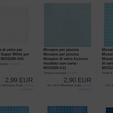
a di vetro per
Mosaico per piscina
Mosai
 Super White per
Mosaico per piscina
Mosai
 - MOS200-A01
Mosaico di vetro Azzurro
Mosai
incollato con carta -
di cart
onsegna
3-4 giorni
MOS200-A11
MOS2
Tempi di consegna
3-4 giorni
Tempi d
2,99 EUR
2,90 EUR
% IVA inclusa. in più.
Costi di
incl. 19 % IVA inclusa. in più.
Costi di
incl. 
spedizione
spedizione