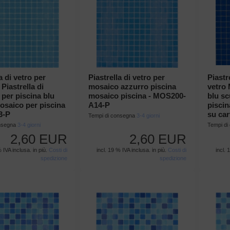
a di vetro per
Piastrella di vetro per
Piastr
Piastrella di
mosaico azzurro piscina
vetro 
per piscina blu
mosaico piscina - MOS200-
blu sc
saico per piscina
A14-P
piscin
3-P
su car
Tempi di consegna
3-4 giorni
onsegna
3-4 giorni
Tempi d
2,60 EUR
2,60 EUR
% IVA inclusa. in più.
Costi di
incl. 19 % IVA inclusa. in più.
Costi di
incl. 
spedizione
spedizione