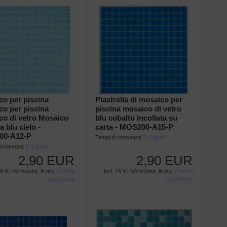
co per piscina
Piastrella di mosaico per
co per piscina
piscina mosaico di vetro
co di vetro Mosaico
blu cobalto incollata su
a blu cielo -
carta - MOS200-A15-P
00-A12-P
Tempi di consegna
3-4 giorni
i consegna
3-4 giorni
2,90 EUR
2,90 EUR
19 % IVA inclusa. in più.
Costi di
incl. 19 % IVA inclusa. in più.
Costi di
spedizione
spedizione