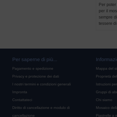
Per poter 
per il mo
sempre di 
tessere di
Per saperne di più...
Informazi
Pagamento e spedizione
Mappa del si
Privacy e protezione dei dati
Proprietà de
I nostri termini e condizioni generali
Istruzioni pe
Impronta
Gruppi di ab
Contattateci
Chi siamo
Diritto di cancellazione e modulo di
Mosaico dell
cancellazione
Piastrelle a 