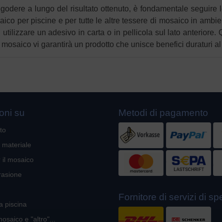
godere a lungo del risultato ottenuto, è fondamentale seguire le
saico per piscine e per tutte le altre tessere di mosaico in amb
utilizzare un adesivo in carta o in pellicola sul lato anteriore
 mosaico vi garantirà un prodotto che unisce benefici duraturi a
oni su
Metodi di pagamento
to
l materiale
r il mosaico
rasione
Fornitore di servizi di s
a piscina
mosaico e "altro"...