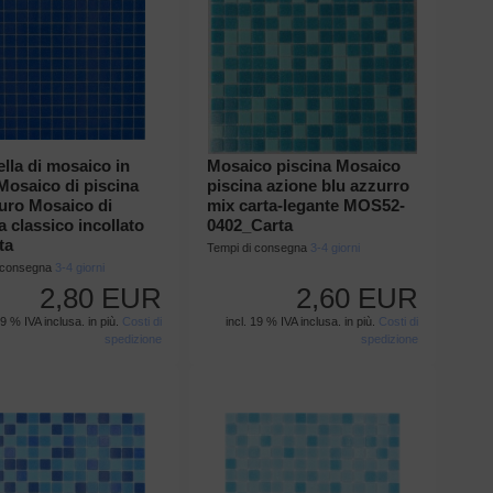
ella di mosaico in
Mosaico piscina Mosaico
Mosaico di piscina
piscina azione blu azzurro
uro Mosaico di
mix carta-legante MOS52-
a classico incollato
0402_Carta
ta
Tempi di consegna
3-4 giorni
i consegna
3-4 giorni
2,80 EUR
2,60 EUR
19 % IVA inclusa. in più.
Costi di
incl. 19 % IVA inclusa. in più.
Costi di
spedizione
spedizione