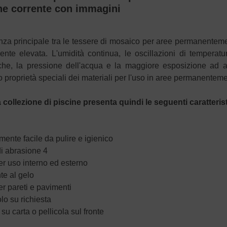
ne corrente con immagini
enza principale tra le tessere di mosaico per aree permanentemen
nte elevata. L'umidità continua, le oscillazioni di temperatu
che, la pressione dell'acqua e la maggiore esposizione ad add
o proprietà speciali dei materiali per l'uso in aree permanentem
 collezione di piscine presenta quindi le seguenti caratteris
ente facile da pulire e igienico
di abrasione 4
er uso interno ed esterno
te al gelo
er pareti e pavimenti
olo su richiesta
o su carta o pellicola sul fronte