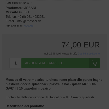
HAN:
MOS230-GA67_f
Produttore:
MOSANI
MOSANI GmbH
Telefon: 49 (0) 951-4082251
E-Mail: info @ mosani.de
Altri articoli di:
MOSANI
74,00 EUR
incl. 19 % IVA inclusa. in più.
Costi di spedizione
AGGIUNGI AL CARRELLO
Mosaico di vetro mosaico turchese rame piastrelle parete bagno
piastrelle doccia splashback piastrelle backsplash MOS230-
GA67_f | 10 tappetini mosaico
Contenuto della confezione: 10 tappetini
= 0,93 metri quadrati
Descrizione del prodotto: