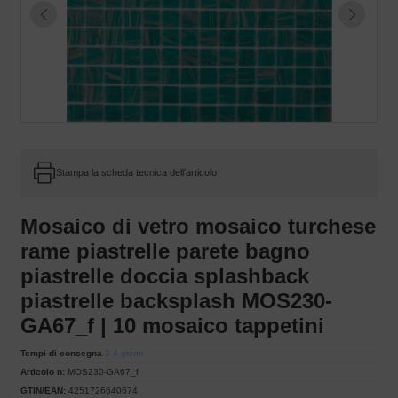
Stampa la scheda tecnica dell'articolo
Mosaico di vetro mosaico turchese
rame piastrelle parete bagno
piastrelle doccia splashback
piastrelle backsplash MOS230-
GA67_f | 10 mosaico tappetini
Tempi di consegna
3-4 giorni
Articolo n:
MOS230-GA67_f
GTIN/EAN:
4251726640674