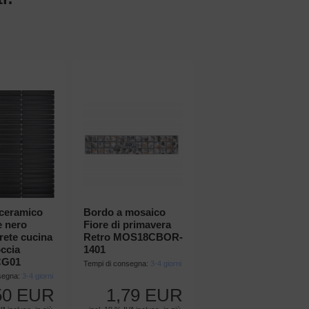
ceramico
Bordo a mosaico
e nero
Fiore di primavera
rete cucina
Retro MOS18CBOR-
ccia
1401
CG01
Tempi di consegna:
3-4 giorni
segna:
3-4 giorni
50 EUR
1,79 EUR