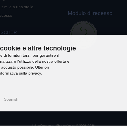
 simile a una stella
Modulo di recesso
recesso
ISCHER
 cookie e altre tecnologie
di fornitori terzi, per garantire il
lizzare l'utilizzo della nostra offerta e
 acquisto possibile. Ulteriori
nformativa sulla privacy.
Spanish
i
alla eCommerce Shopsoftware © 2006 -2026