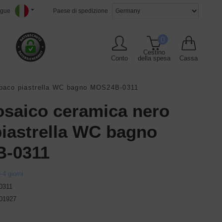
ngue
Paese di spedizione
0
Cestino
Conto
della spesa
Cassa
opaco piastrella WC bagno MOS24B-0311
saico ceramica nero
iastrella WC bagno
-0311
-4 giorni
0311
01927