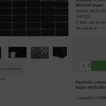
Produttore:
MOSANI
MOSANI GmbH
Telefon: 49 (0) 95
4082251
E-Mail: info @ mo
Altri articoli di:
MOS
 la scheda tecnica
icolo
Piastrella a mos
bagno MOS24B-
1 tappetino
= 0,0