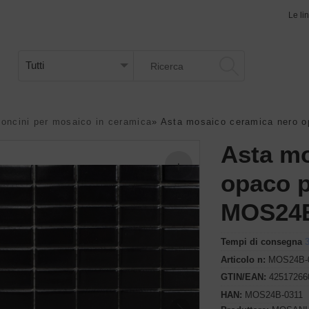
Le li
oncini per mosaico in ceramica
»
Asta mosaico ceramica nero 
Asta mo
opaco p
MOS24B
Tempi di consegna
3
Articolo n:
MOS24B-
GTIN/EAN:
42517266
HAN:
MOS24B-0311