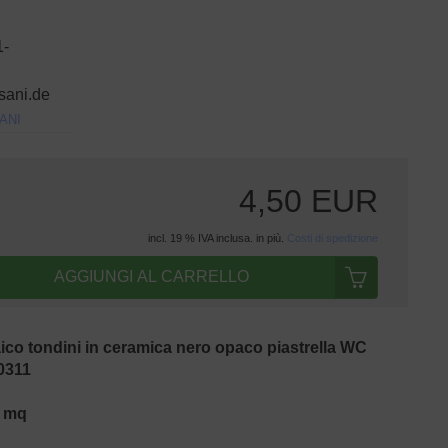
1-
sani.de
ANI
4,50 EUR
incl. 19 % IVA inclusa. in più.
Costi di spedizione
AGGIUNGI AL CARRELLO
aico tondini in ceramica nero opaco piastrella WC
0311
9 mq