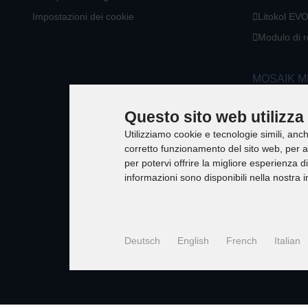
Impostazioni dei cookie
Litokol EVO
Modulo di 
MOSAIK M
Questo sito web utilizza
Utilizziamo cookie e tecnologie simili, anche 
corretto funzionamento del sito web, per ana
per potervi offrire la migliore esperienza di
informazioni sono disponibili nella nostra i
Deutsch
English
French
Italian