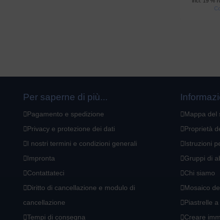
incl. 19 % I
Co
Per saperne di più...
Informazi
Pagamento e spedizione
Mappa del 
Privacy e protezione dei dati
Proprietà d
I nostri termini e condizioni generali
Istruzioni p
Impronta
Gruppi di a
Contattateci
Chi siamo
Diritto di cancellazione e modulo di
Mosaico del
cancellazione
Piastrelle a
Tempi di consegna
Creare imm