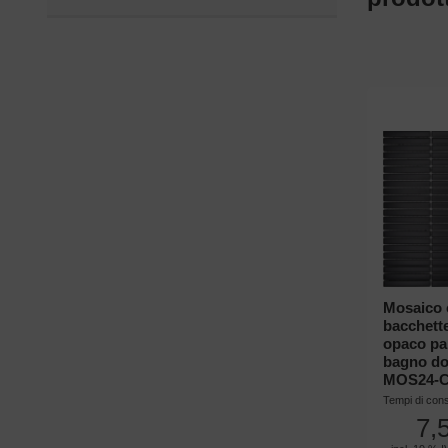
Mosaico 
bacchett
opaco pa
bagno do
MOS24-
Tempi di con
7,