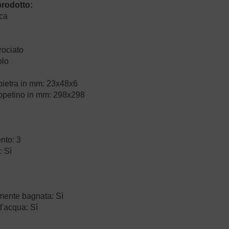
prodotto:
ica
rociato
olo
pietra in mm: 23x48x6
appetino in mm: 298x298
nto: 3
: Sì
ente bagnata: Sì
d'acqua: Sì