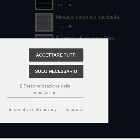
4,40 EUR
Mosaico ceramico bacchette...
7,00 EUR
Piastrella di mosaico Rod...
4,00 EUR
ACCETTARE TUTTI
SOLO NECESSARIO
Contattateci
Personalizzazione delle
Mosani. GmbH
impostazioni
Frank Nitsche
Gundelsheimerstrasse 48
96117 Memmelsdorf / Lichteneiche
Informativa sulla privacy
Impronta
info@mosani.de