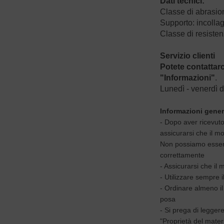
Dati tecnici:
Classe di abrasion
Supporto: incollag
Classe di resisten
Servizio clienti
Potete contattarc
"Informazioni"
.
Lunedì - venerdì d
Informazioni gener
- Dopo aver ricevuto
assicurarsi che il m
Non possiamo essere
correttamente
- Assicurarsi che il
- Utilizzare sempre i
- Ordinare almeno il
posa
- Si prega di legger
"Proprietà del materi