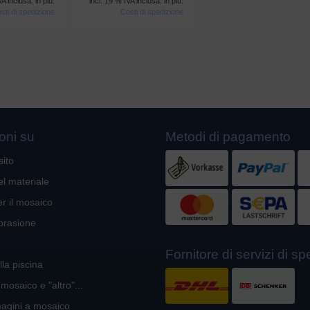
VA inclusa. in più.
incl. 19 % IVA inclusa. in più.
sti di spedizione
Costi di spedizione
oni su
Metodi di pagamento
sito
el materiale
er il mosaico
brasione
Fornitore di servizi di s
la piscina
 mosaico e "altro"...
agini a mosaico